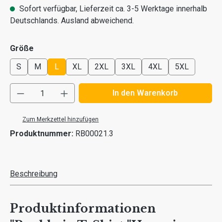
Sofort verfügbar, Lieferzeit ca. 3-5 Werktage innerhalb
Deutschlands. Ausland abweichend.
auswählen
Größe
S
M
L
XL
2XL
3XL
4XL
5XL
Produkt Anzahl: Gib den gewünschten Wert ei
In den Warenkorb
Zum Merkzettel hinzufügen
Produktnummer:
RB00021.3
Beschreibung
Produktinformationen