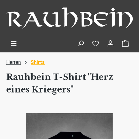
Zum Hauptinhalt springen
Ware
Herren
Shirts
Rauhbein T-Shirt "Herz
eines Kriegers"​
Bildergalerie überspringen