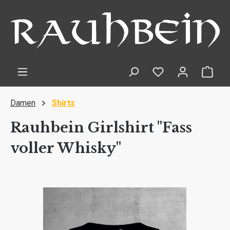
Zum Hauptinhalt springen
Ware
Damen
Shirts
Rauhbein Girlshirt "Fass
voller Whisky"
Bildergalerie überspringen