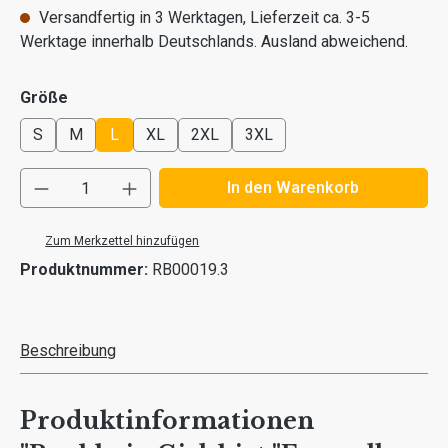
Versandfertig in 3 Werktagen, Lieferzeit ca. 3-5
Werktage innerhalb Deutschlands. Ausland abweichend.
auswählen
Größe
S
M
L
XL
2XL
3XL
Produkt Anzahl: Gib den gewünschten Wert ei
In den Warenkorb
Zum Merkzettel hinzufügen
Produktnummer:
RB00019.3
Beschreibung
Produktinformationen